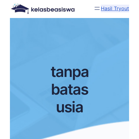
Hasil Tryout
tanpa
batas
usia