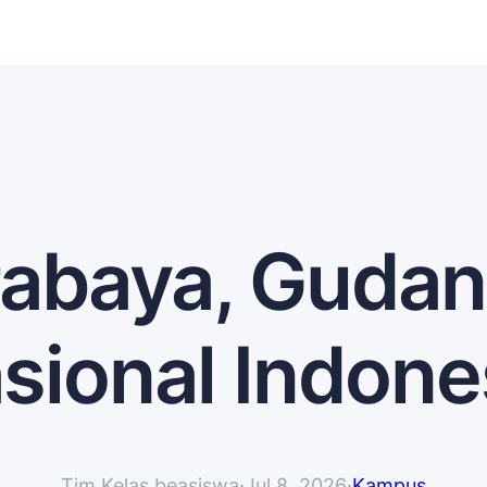
abaya, Gudan
sional Indone
Tim Kelas beasiswa
·
Jul 8, 2026
·
Kampus