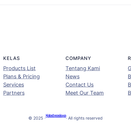
KELAS
COMPANY
Products List
Tentang Kami
G
Plans & Pricing
News
B
Services
Contact Us
B
Partners
Meet Our Team
B
Kelasbeasiswa
© 2025 ·
· All rights reserved