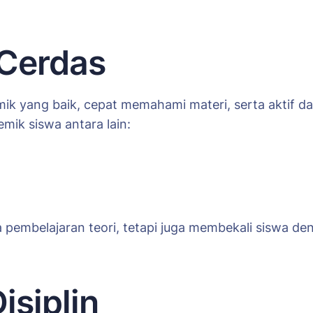
 Cerdas
ik yang baik, cepat memahami materi, serta aktif d
k siswa antara lain:
a pembelajaran teori, tetapi juga membekali siswa d
isiplin