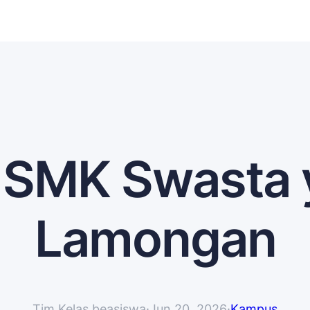
 SMK Swasta 
Lamongan
Tim Kelas beasiswa
·
Jun 20, 2026
·
Kampus