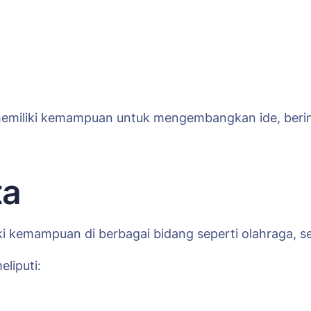
memiliki kemampuan untuk mengembangkan ide, berino
ta
iki kemampuan di berbagai bidang seperti olahraga, 
liputi: