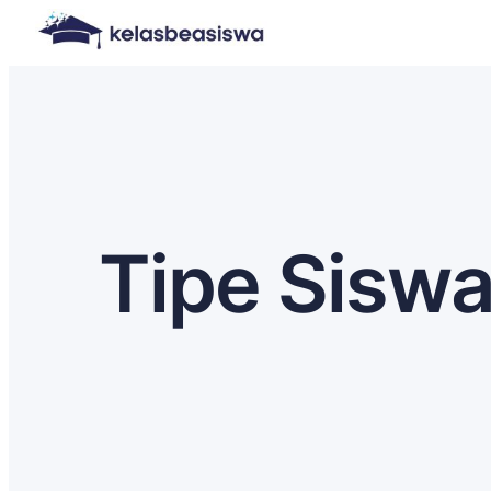
Tipe Siswa