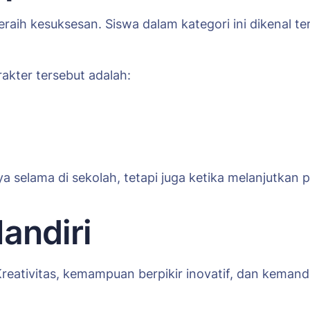
raih kesuksesan. Siswa dalam kategori ini dikenal te
akter tersebut adalah:
ya selama di sekolah, tetapi juga ketika melanjutkan p
Mandiri
 Kreativitas, kemampuan berpikir inovatif, dan keman