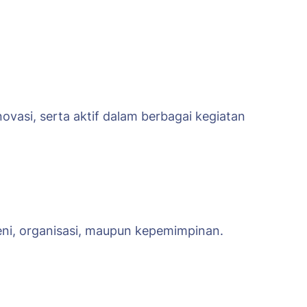
vasi, serta aktif dalam berbagai kegiatan
seni, organisasi, maupun kepemimpinan.