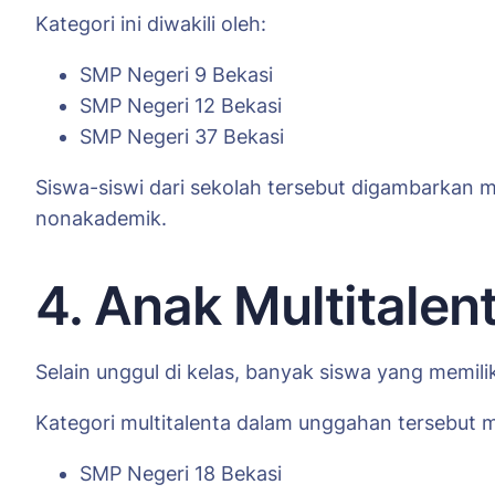
Kategori ini diwakili oleh:
SMP Negeri 9 Bekasi
SMP Negeri 12 Bekasi
SMP Negeri 37 Bekasi
Siswa-siswi dari sekolah tersebut digambarkan 
nonakademik.
4. Anak Multitalen
Selain unggul di kelas, banyak siswa yang memil
Kategori multitalenta dalam unggahan tersebut me
SMP Negeri 18 Bekasi