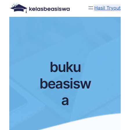
Hasil Tryout
buku
beasisw
a