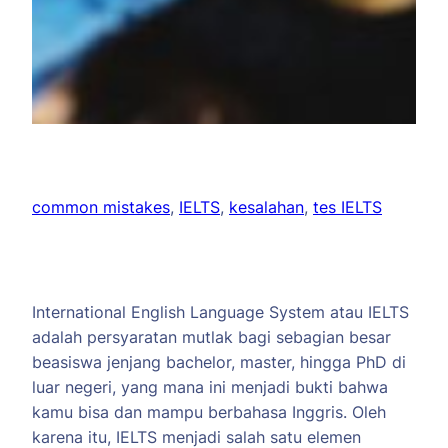
common mistakes
, 
IELTS
, 
kesalahan
, 
tes IELTS
International English Language System atau IELTS
adalah persyaratan mutlak bagi sebagian besar
beasiswa jenjang bachelor, master, hingga PhD di
luar negeri, yang mana ini menjadi bukti bahwa
kamu bisa dan mampu berbahasa Inggris. Oleh
karena itu, IELTS menjadi salah satu elemen