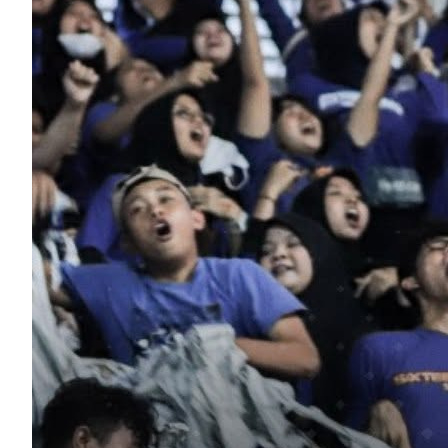
Daft
di S