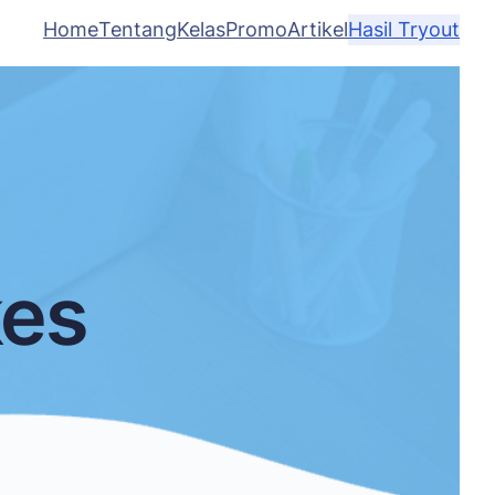
Home
Tentang
Kelas
Promo
Artikel
Hasil Tryout
es