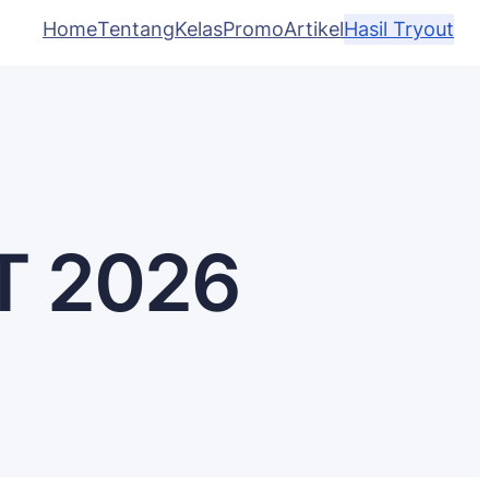
Home
Tentang
Kelas
Promo
Artikel
Hasil Tryout
T 2026