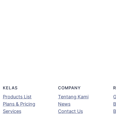
KELAS
COMPANY
Products List
Tentang Kami
G
Plans & Pricing
News
B
Services
Contact Us
B