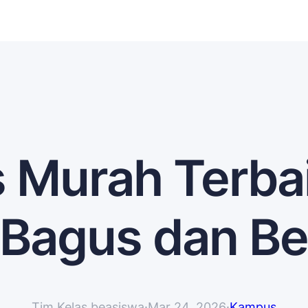
s Murah Terbai
Bagus dan Ber
Tim Kelas beasiswa
·
Mar 24, 2026
·
Kampus