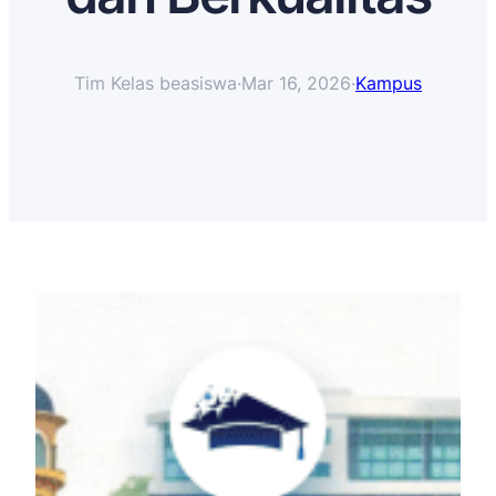
Tim Kelas beasiswa
·
Mar 16, 2026
·
Kampus