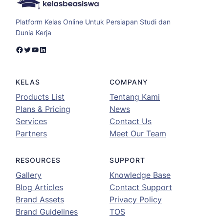
Platform Kelas Online Untuk Persiapan Studi dan
Dunia Kerja
Facebook
Twitter
YouTube
LinkedIn
KELAS
COMPANY
Products List
Tentang Kami
Plans & Pricing
News
Services
Contact Us
Partners
Meet Our Team
RESOURCES
SUPPORT
Gallery
Knowledge Base
Blog Articles
Contact Support
Brand Assets
Privacy Policy
Brand Guidelines
TOS