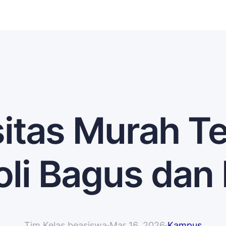
itas Murah Te
li Bagus dan 
Tim Kelas beasiswa
·
Mar 16, 2026
·
Kampus