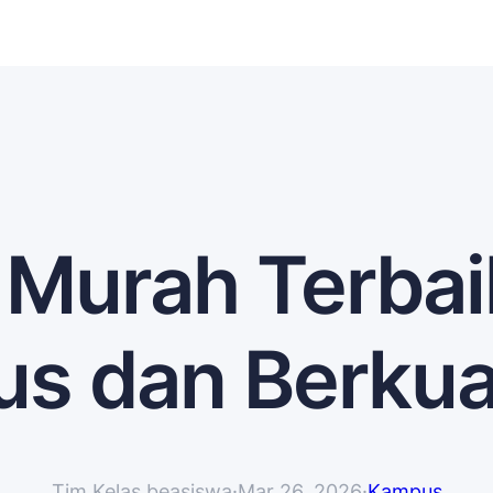
 Murah Terbai
s dan Berkua
Tim Kelas beasiswa
·
Mar 26, 2026
·
Kampus