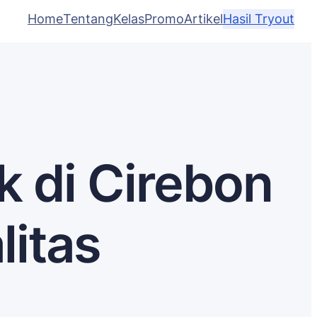
Home
Tentang
Kelas
Promo
Artikel
Hasil Tryout
k di Cirebon
litas