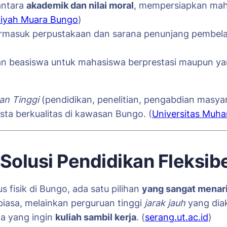
antara
akademik dan nilai moral
, mempersiapkan maha
iyah Muara Bungo
)
ermasuk perpustakaan dan sarana penunjang pembelaj
ihan beasiswa untuk mahasiswa berprestasi maupun 
an Tinggi
(pendidikan, penelitian, pengabdian masya
ta berkualitas di kawasan Bungo. (
Universitas Muh
– Solusi Pendidikan Fleksi
s fisik di Bungo, ada satu pilihan
yang sangat menarik
 biasa, melainkan perguruan tinggi
jarak jauh
yang diak
wa yang ingin
kuliah sambil kerja
. (
serang.ut.ac.id
)