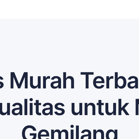
s Murah Terba
kualitas untu
Gemilang