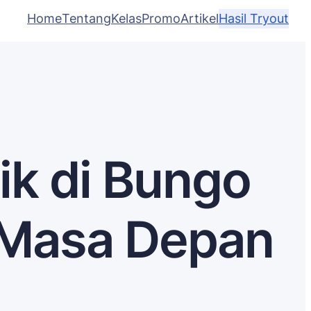
Home
Tentang
Kelas
Promo
Artikel
Hasil Tryout
ik di Bungo
k Masa Depan