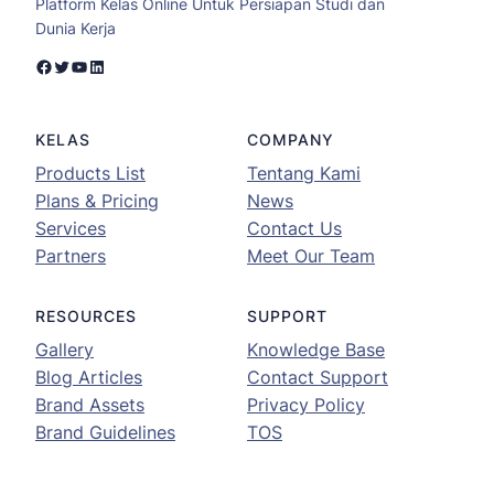
Platform Kelas Online Untuk Persiapan Studi dan
Dunia Kerja
Facebook
Twitter
YouTube
LinkedIn
KELAS
COMPANY
Products List
Tentang Kami
Plans & Pricing
News
Services
Contact Us
Partners
Meet Our Team
RESOURCES
SUPPORT
Gallery
Knowledge Base
Blog Articles
Contact Support
Brand Assets
Privacy Policy
Brand Guidelines
TOS