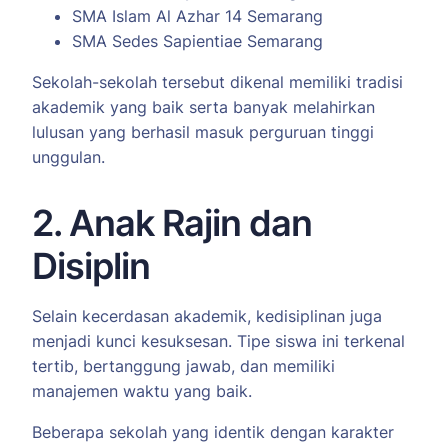
SMA Islam Al Azhar 14 Semarang
SMA Sedes Sapientiae Semarang
Sekolah-sekolah tersebut dikenal memiliki tradisi
akademik yang baik serta banyak melahirkan
lulusan yang berhasil masuk perguruan tinggi
unggulan.
2. Anak Rajin dan
Disiplin
Selain kecerdasan akademik, kedisiplinan juga
menjadi kunci kesuksesan. Tipe siswa ini terkenal
tertib, bertanggung jawab, dan memiliki
manajemen waktu yang baik.
Beberapa sekolah yang identik dengan karakter