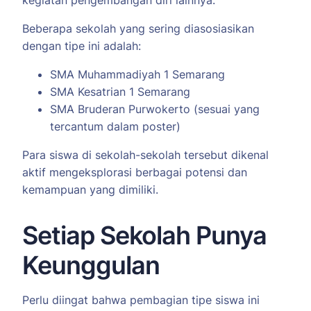
kegiatan pengembangan diri lainnya.
Beberapa sekolah yang sering diasosiasikan
dengan tipe ini adalah:
SMA Muhammadiyah 1 Semarang
SMA Kesatrian 1 Semarang
SMA Bruderan Purwokerto (sesuai yang
tercantum dalam poster)
Para siswa di sekolah-sekolah tersebut dikenal
aktif mengeksplorasi berbagai potensi dan
kemampuan yang dimiliki.
Setiap Sekolah Punya
Keunggulan
Perlu diingat bahwa pembagian tipe siswa ini