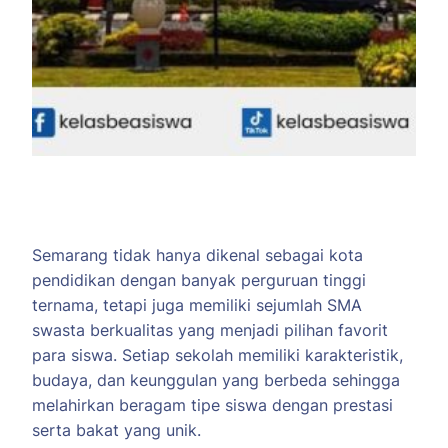
Semarang tidak hanya dikenal sebagai kota
pendidikan dengan banyak perguruan tinggi
ternama, tetapi juga memiliki sejumlah SMA
swasta berkualitas yang menjadi pilihan favorit
para siswa. Setiap sekolah memiliki karakteristik,
budaya, dan keunggulan yang berbeda sehingga
melahirkan beragam tipe siswa dengan prestasi
serta bakat yang unik.