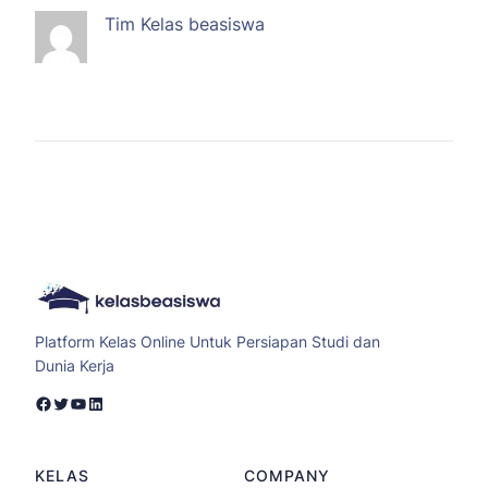
Tim Kelas beasiswa
Platform Kelas Online Untuk Persiapan Studi dan
Dunia Kerja
Facebook
Twitter
YouTube
LinkedIn
KELAS
COMPANY