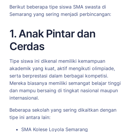
Berikut beberapa tipe siswa SMA swasta di
Semarang yang sering menjadi perbincangan:
1. Anak Pintar dan
Cerdas
Tipe siswa ini dikenal memiliki kemampuan
akademik yang kuat, aktif mengikuti olimpiade,
serta berprestasi dalam berbagai kompetisi.
Mereka biasanya memiliki semangat belajar tinggi
dan mampu bersaing di tingkat nasional maupun
internasional.
Beberapa sekolah yang sering dikaitkan dengan
tipe ini antara lain:
SMA Kolese Loyola Semarang