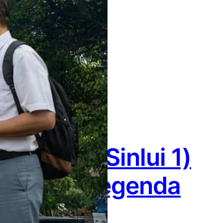
urabaya (Sinlui 1)
nal dan Legenda