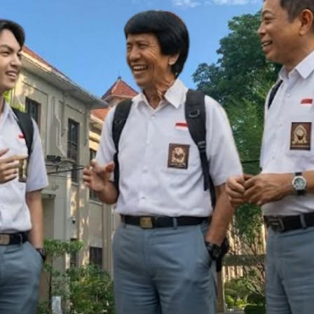
Katolik St. Louis 1 S
angnya Tokoh Nasio
idikan Berkualitas