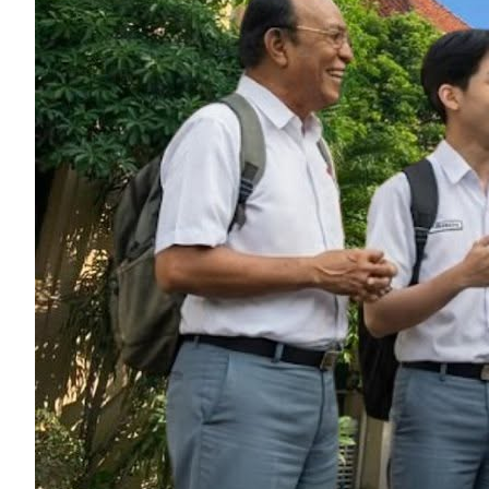
SMA 
Gud
Pend